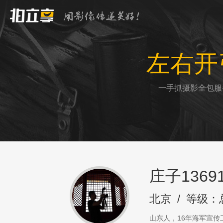
左右开
一手抓摄影全包服
庄子13691
北京
/
等级：
山东人，16年海军宣