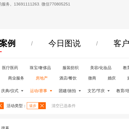
13691111263. 微信770805251
案例
今日图说
客
/
/
医疗医药
珠宝/奢侈品
服装纺织
美容/化妆品
教
商业服务
房地产
酒店/餐饮
微商
婚庆
庆典/仪式
运动/赛事
团建/旅拍
文艺/节庆
教育/
活动类型：
清空已选条件
徒步
弹幕