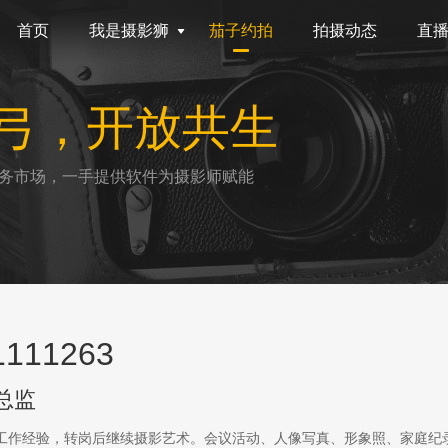
首页
我是摄影狮
茄子约拍
拍摄动态
直
弓，开放共生
务市场，一手提供软件为摄影师赋能
111263
总监
传工作经验，转岗后继续摄影艺术。会议活动、人像写真、形象照、家庭纪