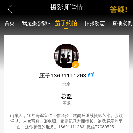
摄影师详情
茄子约拍
首页
我是摄影狮
拍摄动态
直播案例
庄子13691111263
北京
总监
等级
山东人，16年海军宣传工作经验，转岗后继续摄影艺术。会议
活动、人像写真、形象照、家庭纪录方面擅长。给我展示的平
台，还你超值的服务。13691111263. 微信770805251