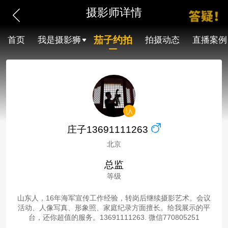
摄影师详情
茄子约拍
首页
我是摄影狮
拍摄动态
直播案例
庄子13691111263
北京
总监
等级
山东人，16年海军宣传工作经验，转岗后继续摄影艺术。会议
活动、人像写真、形象照、家庭纪录方面擅长。给我展示的平
台，还你超值的服务。13691111263. 微信770805251