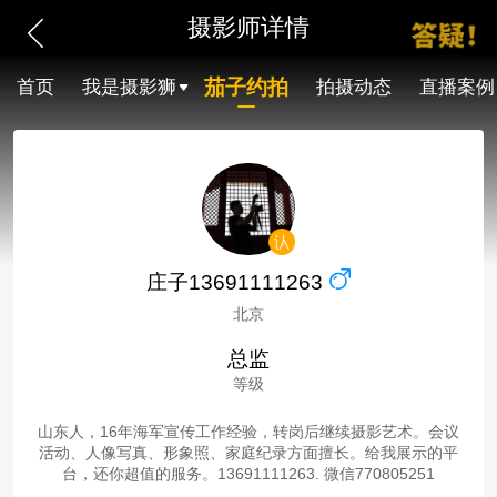
摄影师详情
茄子约拍
首页
我是摄影狮
拍摄动态
直播案例
庄子13691111263
北京
总监
等级
山东人，16年海军宣传工作经验，转岗后继续摄影艺术。会议
活动、人像写真、形象照、家庭纪录方面擅长。给我展示的平
台，还你超值的服务。13691111263. 微信770805251