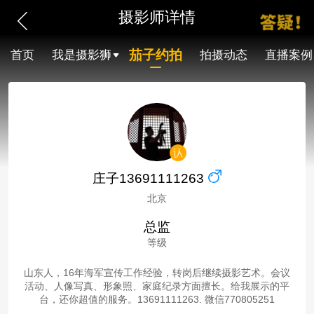
摄影师详情
茄子约拍
首页
我是摄影狮
拍摄动态
直播案例
庄子13691111263
北京
总监
等级
山东人，16年海军宣传工作经验，转岗后继续摄影艺术。会议
活动、人像写真、形象照、家庭纪录方面擅长。给我展示的平
台，还你超值的服务。13691111263. 微信770805251