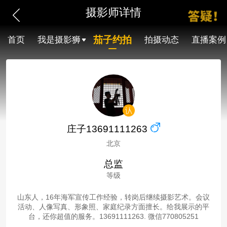
摄影师详情
茄子约拍
首页
我是摄影狮
拍摄动态
直播案例
庄子13691111263
北京
总监
等级
山东人，16年海军宣传工作经验，转岗后继续摄影艺术。会议
活动、人像写真、形象照、家庭纪录方面擅长。给我展示的平
台，还你超值的服务。13691111263. 微信770805251