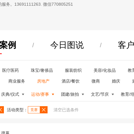
13691111263. 微信770805251
案例
今日图说
客
/
/
医疗医药
珠宝/奢侈品
服装纺织
美容/化妆品
教
商业服务
房地产
酒店/餐饮
微商
婚庆
庆典/仪式
运动/赛事
团建/旅拍
文艺/节庆
教育/
活动类型：
清空已选条件
竞赛
弹幕