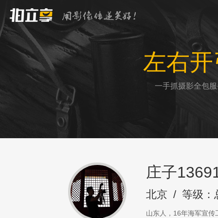
左右开
一手抓摄影全包服
庄子13691
北京
/
等级：
山东人，16年海军宣