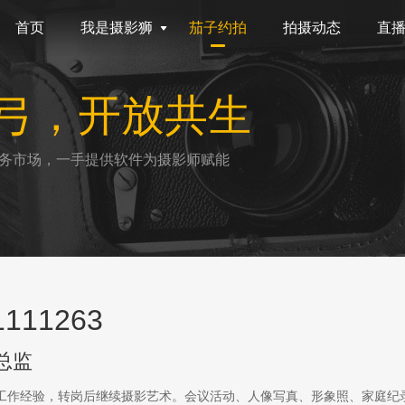
首页
我是摄影狮
茄子约拍
拍摄动态
直
弓，开放共生
务市场，一手提供软件为摄影师赋能
111263
总监
传工作经验，转岗后继续摄影艺术。会议活动、人像写真、形象照、家庭纪