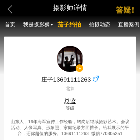
摄影师详情
茄子约拍
首页
我是摄影狮
拍摄动态
直播案例
庄子13691111263
北京
总监
等级
山东人，16年海军宣传工作经验，转岗后继续摄影艺术。会议
活动、人像写真、形象照、家庭纪录方面擅长。给我展示的平
台，还你超值的服务。13691111263. 微信770805251