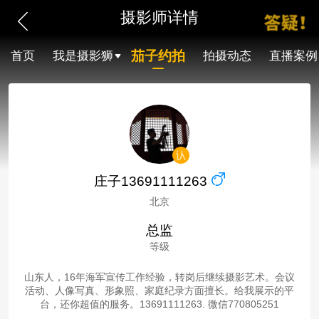
摄影师详情
茄子约拍
首页
我是摄影狮
拍摄动态
直播案例
庄子13691111263
北京
总监
等级
山东人，16年海军宣传工作经验，转岗后继续摄影艺术。会议
活动、人像写真、形象照、家庭纪录方面擅长。给我展示的平
台，还你超值的服务。13691111263. 微信770805251