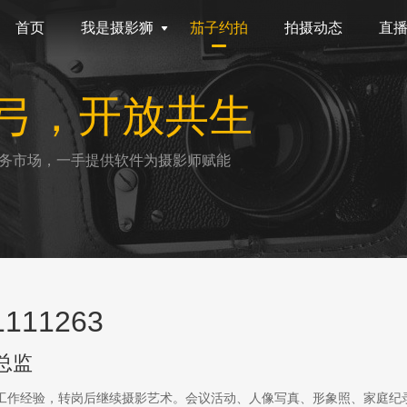
首页
我是摄影狮
茄子约拍
拍摄动态
直
弓，开放共生
务市场，一手提供软件为摄影师赋能
111263
总监
传工作经验，转岗后继续摄影艺术。会议活动、人像写真、形象照、家庭纪