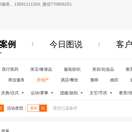
13691111263. 微信770805251
案例
今日图说
客
/
/
医疗医药
珠宝/奢侈品
服装纺织
美容/化妆品
教
商业服务
房地产
酒店/餐饮
微商
婚庆
庆典/仪式
运动/赛事
团建/旅拍
文艺/节庆
教育/
活动类型：
清空已选条件
展览
弹幕