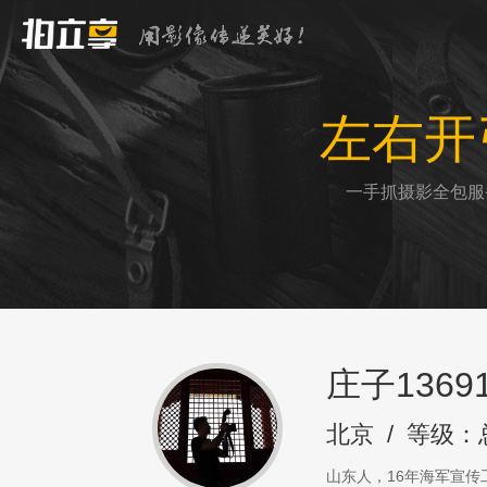
左右开
一手抓摄影全包服
庄子13691
北京
/
等级：
山东人，16年海军宣