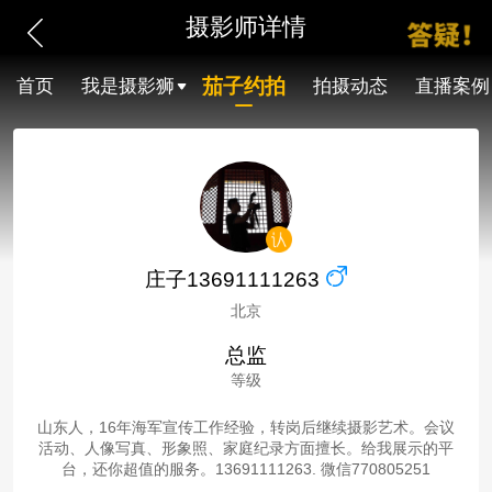
摄影师详情
茄子约拍
首页
我是摄影狮
拍摄动态
直播案例
庄子13691111263
北京
总监
等级
山东人，16年海军宣传工作经验，转岗后继续摄影艺术。会议
活动、人像写真、形象照、家庭纪录方面擅长。给我展示的平
台，还你超值的服务。13691111263. 微信770805251