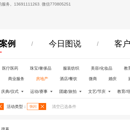
13691111263. 微信770805251
案例
今日图说
客
/
/
医疗医药
珠宝/奢侈品
服装纺织
美容/化妆品
教
商业服务
房地产
酒店/餐饮
微商
婚庆
庆典/仪式
运动/赛事
团建/旅拍
文艺/节庆
教育/
活动类型：
清空已选条件
快闪
弹幕