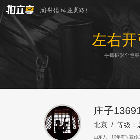
左右开
一手抓摄影全包服
庄子13691
北京
/
等级：
山东人，16年海军宣