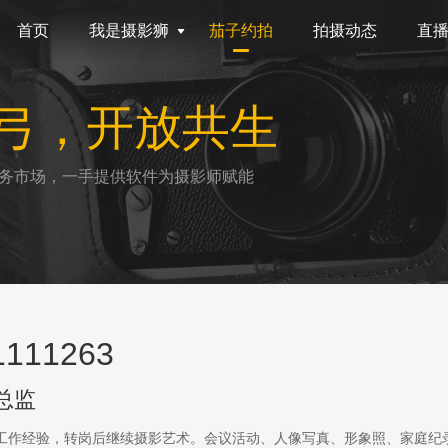
首页
我是摄影狮
茄子约拍
拍摄动态
直
弓，开放共生
务市场，一手提供软件为摄影师赋能
111263
总监
传工作经验，转岗后继续摄影艺术。会议活动、人像写真、形象照、家庭纪