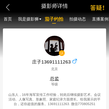
摄影师详情
茄子约拍
首页
我是摄影狮
拍摄动态
直播案例
庄子13691111263
北京
总监
等级
山东人，16年海军宣传工作经验，转岗后继续摄影艺术。会议
活动、人像写真、形象照、家庭纪录方面擅长。给我展示的平
台，还你超值的服务。13691111263. 微信770805251