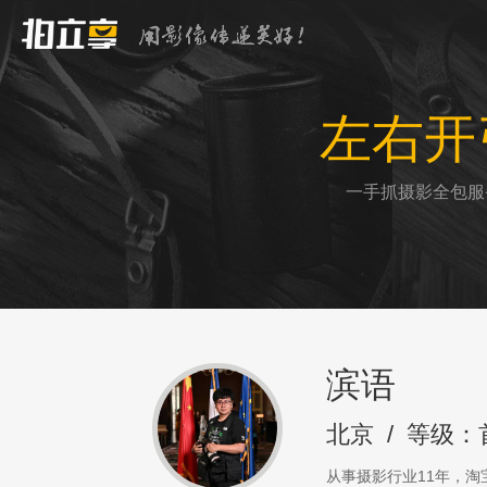
左右开
一手抓摄影全包服
滨语
北京
/
等级：
从事摄影行业11年，