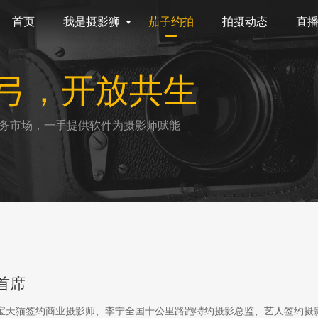
首页
我是摄影狮
茄子约拍
拍摄动态
直
弓，开放共生
务市场，一手提供软件为摄影师赋能
首席
淘宝天猫签约商业摄影师、李宁全国十公里路跑特约摄影总监、艺人签约摄