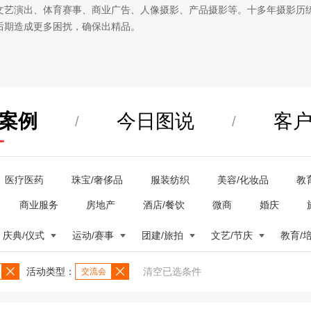
文艺演出、体育赛事、商业广告、人像摄影、产品摄影等。十多年摄影历
后期造成更多困扰，确保出精品。
案例
今日图说
客
/
/
医疗医药
珠宝/奢侈品
服装纺织
美容/化妆品
教
商业服务
房地产
酒店/餐饮
微商
婚庆
庆典/仪式
运动/赛事
团建/旅拍
文艺/节庆
教育/
活动类型：
清空已选条件
交流会