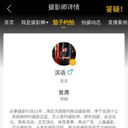
摄影师详情
茄子约拍
首页
我是摄影狮
拍摄动态
直播案例
滨语
北京
首席
等级
从事摄影行业11年，淘宝天猫签约商业摄影师、李宁全国十公
里路跑特约摄影总监、艺人签约摄影师。擅长拍摄：会议论
坛、商务活动、文艺演出、体育赛事、商业广告、人像摄影、
产品摄影等。十多年摄影历练，最大的感悟就是尽力做好前