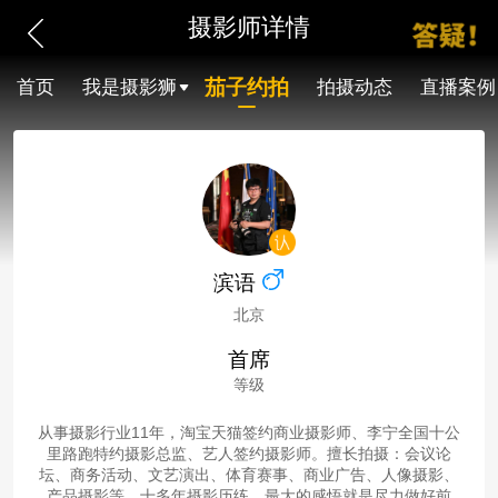
摄影师详情
茄子约拍
首页
我是摄影狮
拍摄动态
直播案例
滨语
北京
首席
等级
从事摄影行业11年，淘宝天猫签约商业摄影师、李宁全国十公
里路跑特约摄影总监、艺人签约摄影师。擅长拍摄：会议论
坛、商务活动、文艺演出、体育赛事、商业广告、人像摄影、
产品摄影等。十多年摄影历练，最大的感悟就是尽力做好前