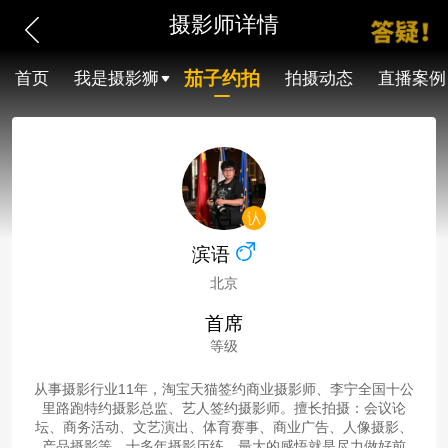
摄影师详情
茄子约拍
首页
我是摄影狮
拍摄动态
直播案例
滨语
北京
首席
等级
从事摄影行业11年，淘宝天猫签约商业摄影师、李宁全国十公
里路跑特约摄影总监、艺人签约摄影师。擅长拍摄：会议论
坛、商务活动、文艺演出、体育赛事、商业广告、人像摄影、
产品摄影等。十多年摄影历练，最大的感悟就是尽力做好前