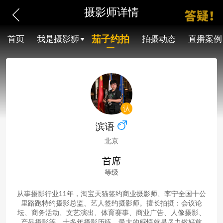
摄影师详情
茄子约拍
首页
我是摄影狮
拍摄动态
直播案例
滨语
北京
首席
等级
从事摄影行业11年，淘宝天猫签约商业摄影师、李宁全国十公
里路跑特约摄影总监、艺人签约摄影师。擅长拍摄：会议论
坛、商务活动、文艺演出、体育赛事、商业广告、人像摄影、
产品摄影等。十多年摄影历练，最大的感悟就是尽力做好前