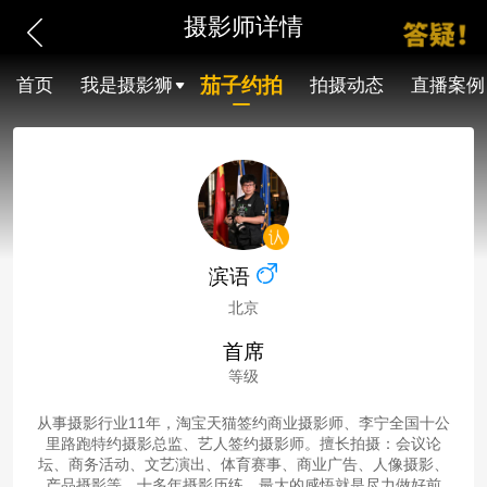
摄影师详情
茄子约拍
首页
我是摄影狮
拍摄动态
直播案例
滨语
北京
首席
等级
从事摄影行业11年，淘宝天猫签约商业摄影师、李宁全国十公
里路跑特约摄影总监、艺人签约摄影师。擅长拍摄：会议论
坛、商务活动、文艺演出、体育赛事、商业广告、人像摄影、
产品摄影等。十多年摄影历练，最大的感悟就是尽力做好前