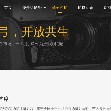
首页
我是摄影狮
茄子约拍
拍摄动态
直
弓，开放共生
务市场，一手提供软件为摄影师赋能
首席
淘宝天猫签约商业摄影师、李宁全国十公里路跑特约摄影总监、艺人签约摄