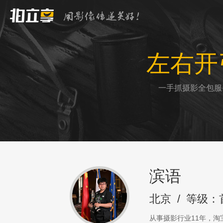
左右开
一手抓摄影全包服
滨语
北京
/
等级：
从事摄影行业11年，