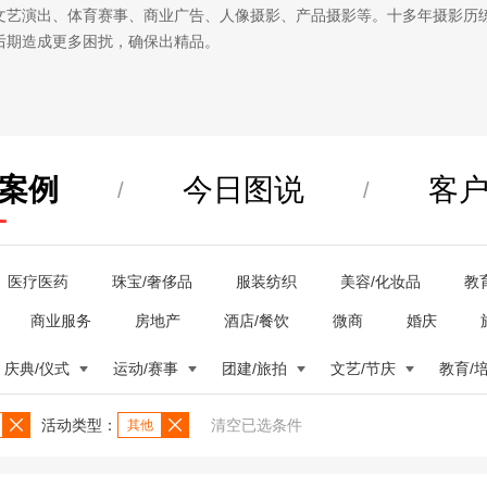
文艺演出、体育赛事、商业广告、人像摄影、产品摄影等。十多年摄影历
后期造成更多困扰，确保出精品。
案例
今日图说
客
/
/
医疗医药
珠宝/奢侈品
服装纺织
美容/化妆品
教
商业服务
房地产
酒店/餐饮
微商
婚庆
庆典/仪式
运动/赛事
团建/旅拍
文艺/节庆
教育/
活动类型：
清空已选条件
其他