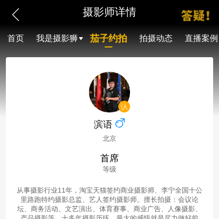
摄影师详情
茄子约拍
首页
我是摄影狮
拍摄动态
直播案例
滨语
北京
首席
等级
从事摄影行业11年，淘宝天猫签约商业摄影师、李宁全国十公
里路跑特约摄影总监、艺人签约摄影师。擅长拍摄：会议论
坛、商务活动、文艺演出、体育赛事、商业广告、人像摄影、
产品摄影等。十多年摄影历练，最大的感悟就是尽力做好前