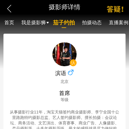
摄影师详情
茄子约拍
首页
我是摄影狮
拍摄动态
直播案例
滨语
北京
首席
等级
从事摄影行业11年，淘宝天猫签约商业摄影师、李宁全国十公
里路跑特约摄影总监、艺人签约摄影师。擅长拍摄：会议论
坛、商务活动、文艺演出、体育赛事、商业广告、人像摄影、
产品摄影等。十多年摄影历练，最大的感悟就是尽力做好前