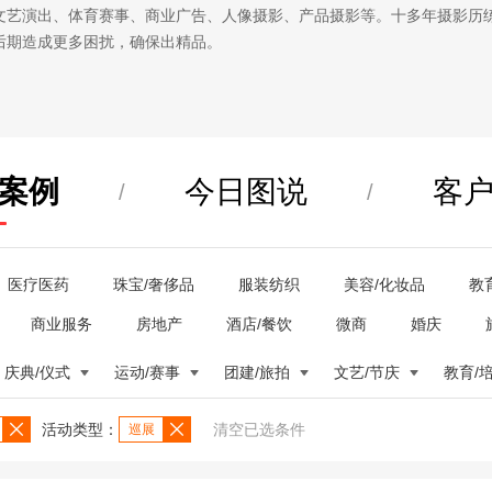
文艺演出、体育赛事、商业广告、人像摄影、产品摄影等。十多年摄影历
后期造成更多困扰，确保出精品。
案例
今日图说
客
/
/
医疗医药
珠宝/奢侈品
服装纺织
美容/化妆品
教
商业服务
房地产
酒店/餐饮
微商
婚庆
庆典/仪式
运动/赛事
团建/旅拍
文艺/节庆
教育/
活动类型：
清空已选条件
巡展