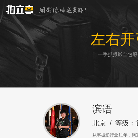
左右开
一手抓摄影全包服
滨语
北京
/
等级：
从事摄影行业11年，