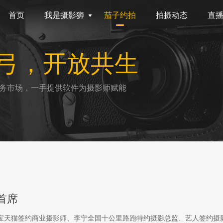
首页
我是摄影狮
茄子约拍
拍摄动态
直
弓，开放共生
务市场，一手提供软件为摄影师赋能
首席
淘宝天猫签约商业摄影师、李宁全国十公里路跑特约摄影总监、艺人签约摄