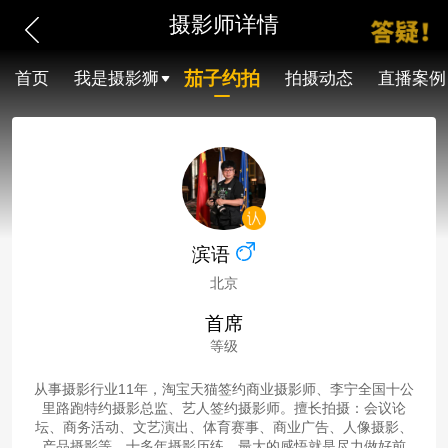
摄影师详情
茄子约拍
首页
我是摄影狮
拍摄动态
直播案例
滨语
北京
首席
等级
从事摄影行业11年，淘宝天猫签约商业摄影师、李宁全国十公
里路跑特约摄影总监、艺人签约摄影师。擅长拍摄：会议论
坛、商务活动、文艺演出、体育赛事、商业广告、人像摄影、
产品摄影等。十多年摄影历练，最大的感悟就是尽力做好前