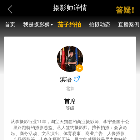
摄影师详情
茄子约拍
首页
我是摄影狮
拍摄动态
直播案例
滨语
北京
首席
等级
从事摄影行业11年，淘宝天猫签约商业摄影师、李宁全国十公
里路跑特约摄影总监、艺人签约摄影师。擅长拍摄：会议论
坛、商务活动、文艺演出、体育赛事、商业广告、人像摄影、
产品摄影等。十多年摄影历练，最大的感悟就是尽力做好前