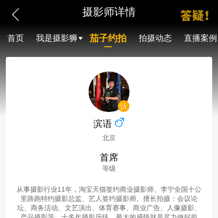
摄影师详情
茄子约拍
首页
我是摄影狮
拍摄动态
直播案例
滨语
北京
首席
等级
从事摄影行业11年，淘宝天猫签约商业摄影师、李宁全国十公
里路跑特约摄影总监、艺人签约摄影师。擅长拍摄：会议论
坛、商务活动、文艺演出、体育赛事、商业广告、人像摄影、
产品摄影等。十多年摄影历练，最大的感悟就是尽力做好前