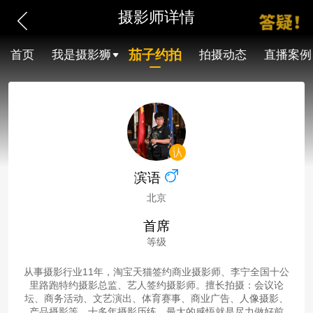
摄影师详情
茄子约拍
首页
我是摄影狮
拍摄动态
直播案例
滨语
北京
首席
等级
从事摄影行业11年，淘宝天猫签约商业摄影师、李宁全国十公
里路跑特约摄影总监、艺人签约摄影师。擅长拍摄：会议论
坛、商务活动、文艺演出、体育赛事、商业广告、人像摄影、
产品摄影等。十多年摄影历练，最大的感悟就是尽力做好前