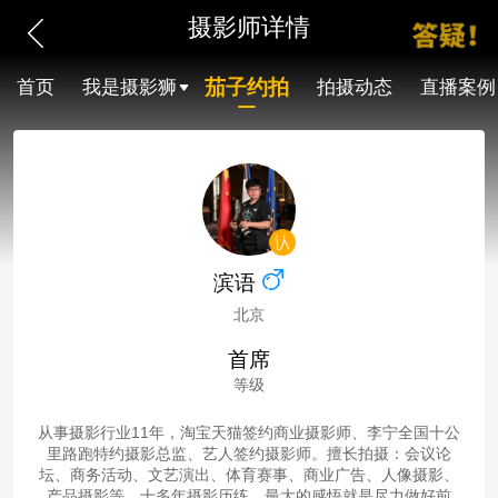
摄影师详情
茄子约拍
首页
我是摄影狮
拍摄动态
直播案例
滨语
北京
首席
等级
从事摄影行业11年，淘宝天猫签约商业摄影师、李宁全国十公
里路跑特约摄影总监、艺人签约摄影师。擅长拍摄：会议论
坛、商务活动、文艺演出、体育赛事、商业广告、人像摄影、
产品摄影等。十多年摄影历练，最大的感悟就是尽力做好前