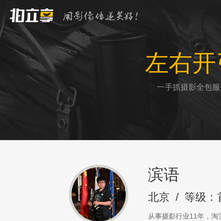
左右开
一手抓摄影全包服
滨语
北京
/
等级：
从事摄影行业11年，