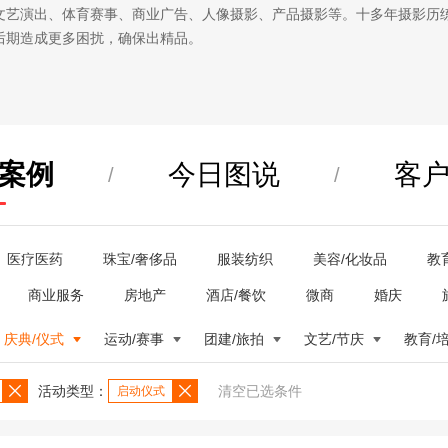
文艺演出、体育赛事、商业广告、人像摄影、产品摄影等。十多年摄影历
后期造成更多困扰，确保出精品。
案例
今日图说
客
/
/
医疗医药
珠宝/奢侈品
服装纺织
美容/化妆品
教
商业服务
房地产
酒店/餐饮
微商
婚庆
庆典/仪式
运动/赛事
团建/旅拍
文艺/节庆
教育/
活动类型：
清空已选条件
启动仪式