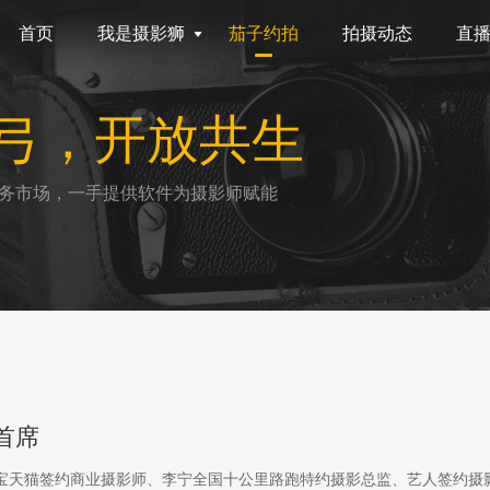
首页
我是摄影狮
茄子约拍
拍摄动态
直
弓，开放共生
务市场，一手提供软件为摄影师赋能
首席
淘宝天猫签约商业摄影师、李宁全国十公里路跑特约摄影总监、艺人签约摄