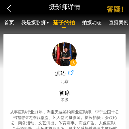
摄影师详情
茄子约拍
首页
我是摄影狮
拍摄动态
直播案例
滨语
北京
首席
等级
从事摄影行业11年，淘宝天猫签约商业摄影师、李宁全国十公
里路跑特约摄影总监、艺人签约摄影师。擅长拍摄：会议论
坛、商务活动、文艺演出、体育赛事、商业广告、人像摄影、
产品摄影等。十多年摄影历练，最大的感悟就是尽力做好前