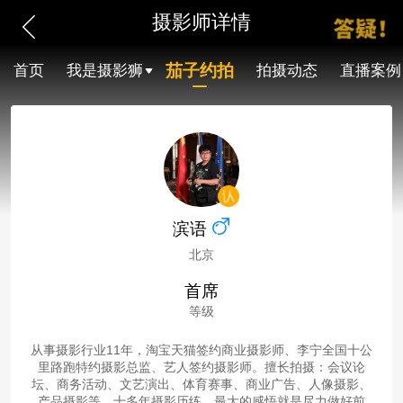
摄影师详情
茄子约拍
首页
我是摄影狮
拍摄动态
直播案例
滨语
北京
首席
等级
从事摄影行业11年，淘宝天猫签约商业摄影师、李宁全国十公
里路跑特约摄影总监、艺人签约摄影师。擅长拍摄：会议论
坛、商务活动、文艺演出、体育赛事、商业广告、人像摄影、
产品摄影等。十多年摄影历练，最大的感悟就是尽力做好前