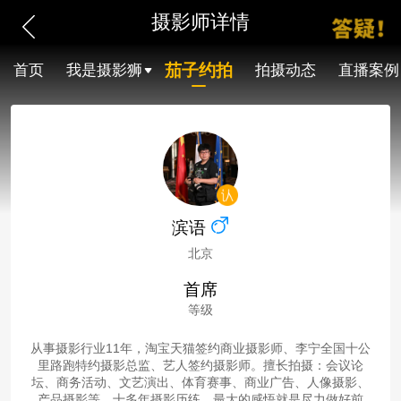
摄影师详情
茄子约拍
首页
我是摄影狮
拍摄动态
直播案例
滨语
北京
首席
等级
从事摄影行业11年，淘宝天猫签约商业摄影师、李宁全国十公
里路跑特约摄影总监、艺人签约摄影师。擅长拍摄：会议论
坛、商务活动、文艺演出、体育赛事、商业广告、人像摄影、
产品摄影等。十多年摄影历练，最大的感悟就是尽力做好前