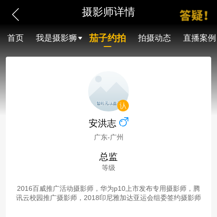
摄影师详情
茄子约拍
首页
我是摄影狮
拍摄动态
直播案例
安洪志
广东-广州
总监
等级
2016百威推广活动摄影师，华为p10上市发布专用摄影师，腾
讯云校园推广摄影师，2018印尼雅加达亚运会组委签约摄影师