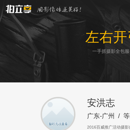
左右开
一手抓摄影全包服
安洪志
广东-广州
/
等
2016百威推广活动摄