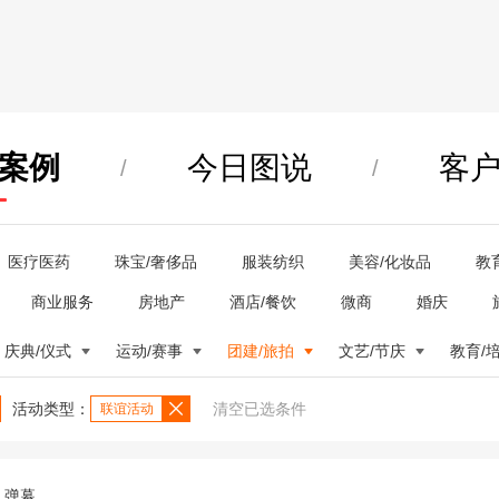
案例
今日图说
客
/
/
医疗医药
珠宝/奢侈品
服装纺织
美容/化妆品
教
商业服务
房地产
酒店/餐饮
微商
婚庆
庆典/仪式
运动/赛事
团建/旅拍
文艺/节庆
教育/
活动类型：
清空已选条件
联谊活动
弹幕