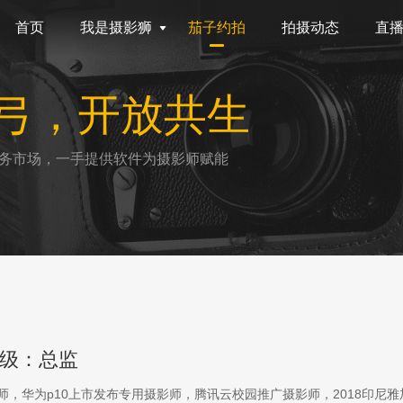
首页
我是摄影狮
茄子约拍
拍摄动态
直
弓，开放共生
务市场，一手提供软件为摄影师赋能
级：总监
影师，华为p10上市发布专用摄影师，腾讯云校园推广摄影师，2018印尼