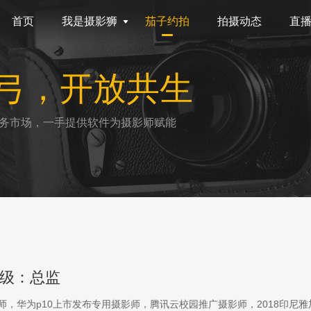
首页
我是摄影狮
茄子约拍
拍摄动态
直
弓，开放共生
务市场，一手提供软件为摄影师赋能
级：总监
影师，华为p10上市发布专用摄影师，腾讯云校园推广摄影师，2018印尼