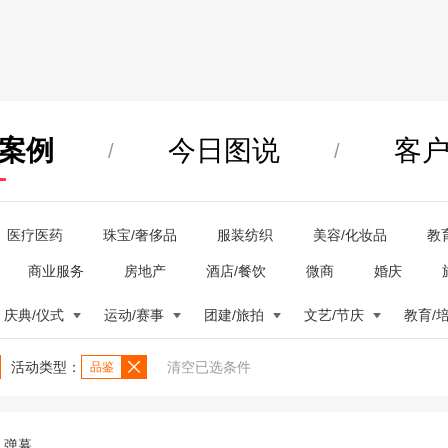
案例
今日图说
客
/
/
医疗医药
珠宝/奢侈品
服装纺织
美容/化妆品
教
商业服务
房地产
酒店/餐饮
微商
婚庆
庆典/仪式
运动/赛事
团建/旅拍
文艺/节庆
教育/
活动类型：
清空已选条件
品鉴
弹幕