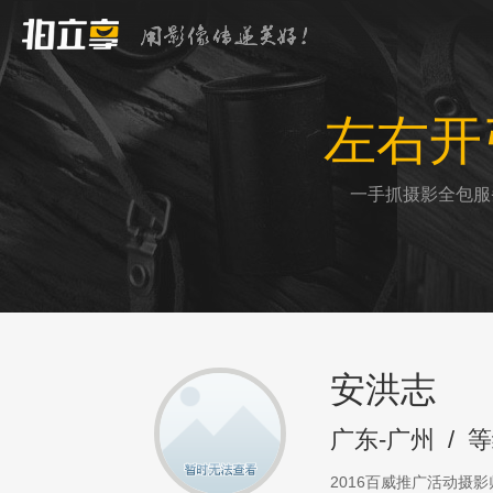
左右开
一手抓摄影全包服
安洪志
广东-广州
/
等
2016百威推广活动摄