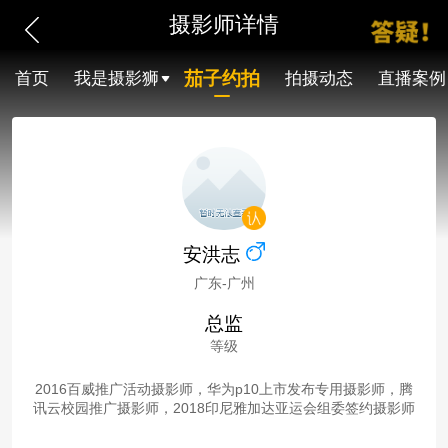
摄影师详情
茄子约拍
首页
我是摄影狮
拍摄动态
直播案例
安洪志
广东-广州
总监
等级
2016百威推广活动摄影师，华为p10上市发布专用摄影师，腾
讯云校园推广摄影师，2018印尼雅加达亚运会组委签约摄影师