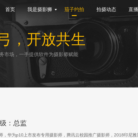
首页
我是摄影狮
茄子约拍
拍摄动态
直
弓，开放共生
务市场，一手提供软件为摄影师赋能
级：总监
影师，华为p10上市发布专用摄影师，腾讯云校园推广摄影师，2018印尼