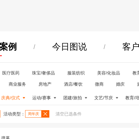
案例
今日图说
客
/
/
医疗医药
珠宝/奢侈品
服装纺织
美容/化妆品
教
商业服务
房地产
酒店/餐饮
微商
婚庆
庆典/仪式
运动/赛事
团建/旅拍
文艺/节庆
教育/
活动类型：
清空已选条件
周年庆
弹幕