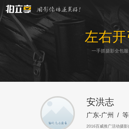
左右开
一手抓摄影全包服
安洪志
广东-广州
/
等
2016百威推广活动摄