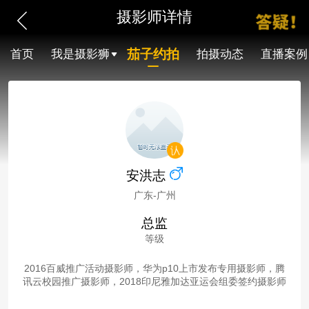
摄影师详情
茄子约拍
首页
我是摄影狮
拍摄动态
直播案例
安洪志
广东-广州
总监
等级
2016百威推广活动摄影师，华为p10上市发布专用摄影师，腾
讯云校园推广摄影师，2018印尼雅加达亚运会组委签约摄影师