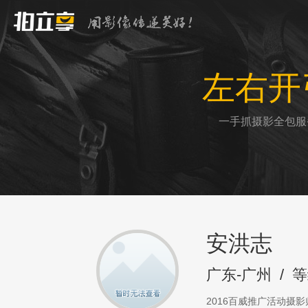
左右开
一手抓摄影全包服
安洪志
广东-广州
/
等
2016百威推广活动摄