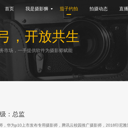
首页
我是摄影狮
茄子约拍
拍摄动态
直
弓，开放共生
务市场，一手提供软件为摄影师赋能
级：总监
影师，华为p10上市发布专用摄影师，腾讯云校园推广摄影师，2018印尼