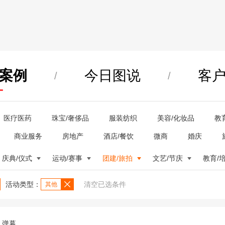
案例
今日图说
客
/
/
医疗医药
珠宝/奢侈品
服装纺织
美容/化妆品
教
商业服务
房地产
酒店/餐饮
微商
婚庆
庆典/仪式
运动/赛事
团建/旅拍
文艺/节庆
教育/
活动类型：
清空已选条件
其他
弹幕