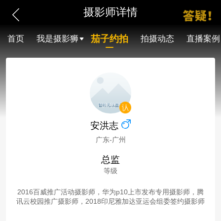
摄影师详情
茄子约拍
首页
我是摄影狮
拍摄动态
直播案例
安洪志
广东-广州
总监
等级
2016百威推广活动摄影师，华为p10上市发布专用摄影师，腾
讯云校园推广摄影师，2018印尼雅加达亚运会组委签约摄影师