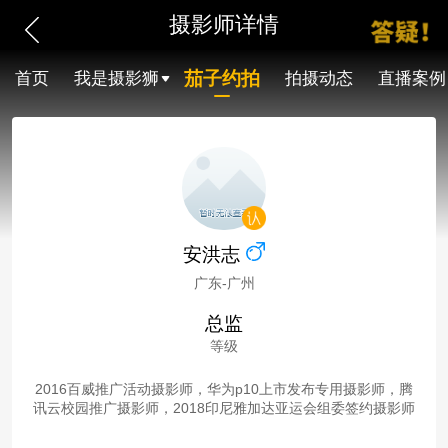
摄影师详情
茄子约拍
首页
我是摄影狮
拍摄动态
直播案例
安洪志
广东-广州
总监
等级
2016百威推广活动摄影师，华为p10上市发布专用摄影师，腾
讯云校园推广摄影师，2018印尼雅加达亚运会组委签约摄影师