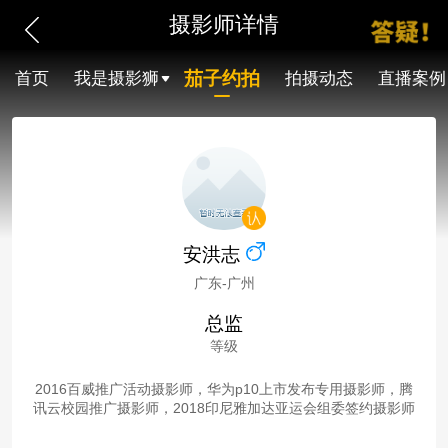
摄影师详情
茄子约拍
首页
我是摄影狮
拍摄动态
直播案例
安洪志
广东-广州
总监
等级
2016百威推广活动摄影师，华为p10上市发布专用摄影师，腾
讯云校园推广摄影师，2018印尼雅加达亚运会组委签约摄影师