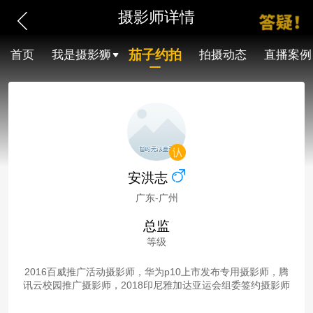
摄影师详情
茄子约拍
首页
我是摄影狮
拍摄动态
直播案例
安洪志
广东-广州
总监
等级
2016百威推广活动摄影师，华为p10上市发布专用摄影师，腾
讯云校园推广摄影师，2018印尼雅加达亚运会组委签约摄影师