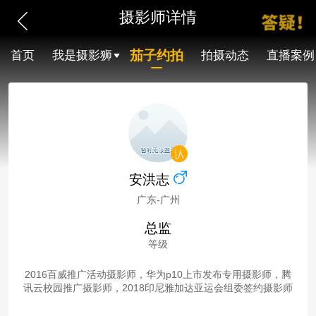
摄影师详情
茄子约拍
首页
我是摄影狮
拍摄动态
直播案例
安洪志
广东-广州
总监
等级
2016百威推广活动摄影师，华为p10上市发布专用摄影师，腾
讯云校园推广摄影师，2018印尼雅加达亚运会组委签约摄影师