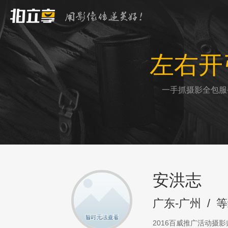
左右开
一手抓摄影全包服
安洪志
广东-广州
/
等
2016百威推广活动摄