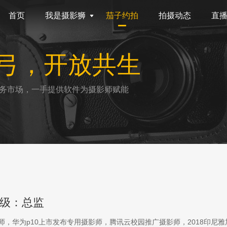
首页
我是摄影狮
茄子约拍
拍摄动态
直
弓，开放共生
务市场，一手提供软件为摄影师赋能
级：总监
影师，华为p10上市发布专用摄影师，腾讯云校园推广摄影师，2018印尼