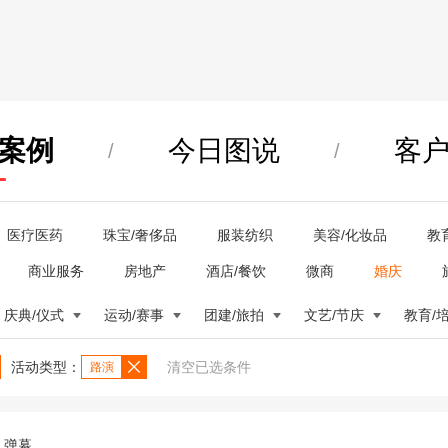
案例
今日图说
客
/
/
医疗医药
珠宝/奢侈品
服装纺织
美容/化妆品
教
商业服务
房地产
酒店/餐饮
微商
婚庆
庆典/仪式
运动/赛事
团建/旅拍
文艺/节庆
教育/
活动类型：
清空已选条件
路演
弹幕