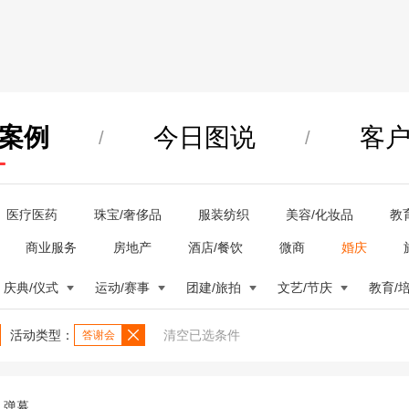
案例
今日图说
客
/
/
医疗医药
珠宝/奢侈品
服装纺织
美容/化妆品
教
商业服务
房地产
酒店/餐饮
微商
婚庆
庆典/仪式
运动/赛事
团建/旅拍
文艺/节庆
教育/
活动类型：
清空已选条件
答谢会
弹幕