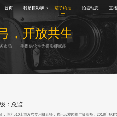
首页
我是摄影狮
茄子约拍
拍摄动态
直
弓，开放共生
务市场，一手提供软件为摄影师赋能
级：总监
影师，华为p10上市发布专用摄影师，腾讯云校园推广摄影师，2018印尼