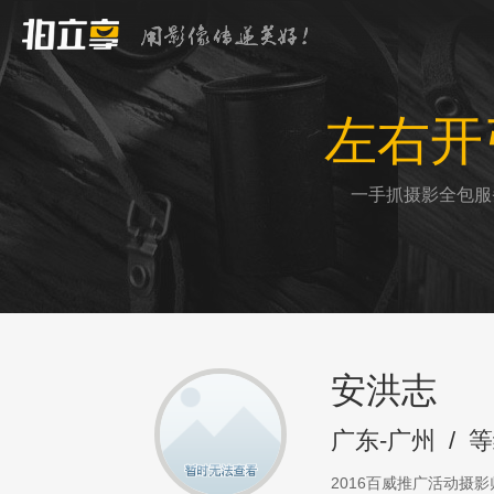
左右开
一手抓摄影全包服
安洪志
广东-广州
/
等
2016百威推广活动摄