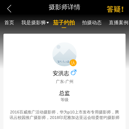
摄影师详情
茄子约拍
首页
我是摄影狮
拍摄动态
直播案例
安洪志
广东-广州
总监
等级
2016百威推广活动摄影师，华为p10上市发布专用摄影师，腾
讯云校园推广摄影师，2018印尼雅加达亚运会组委签约摄影师