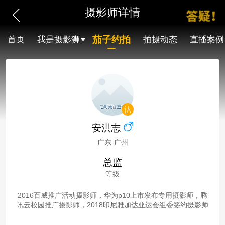
摄影师详情
茄子约拍
首页
我是摄影狮
拍摄动态
直播案例
安洪志
广东-广州
总监
等级
2016百威推广活动摄影师，华为p10上市发布专用摄影师，腾
讯云校园推广摄影师，2018印尼雅加达亚运会组委签约摄影师