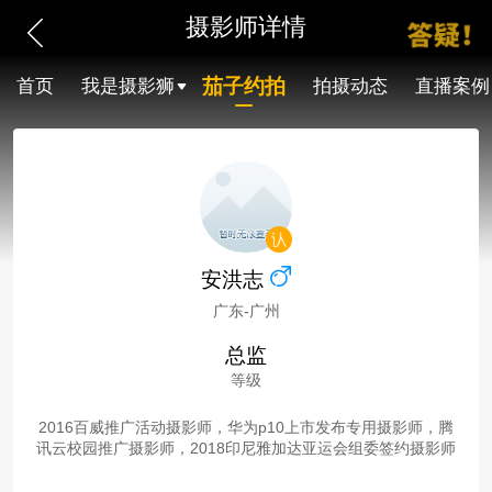
摄影师详情
茄子约拍
首页
我是摄影狮
拍摄动态
直播案例
安洪志
广东-广州
总监
等级
2016百威推广活动摄影师，华为p10上市发布专用摄影师，腾
讯云校园推广摄影师，2018印尼雅加达亚运会组委签约摄影师