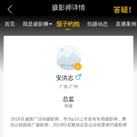
摄影师详情
茄子约拍
首页
我是摄影狮
拍摄动态
直播案例
安洪志
广东-广州
总监
等级
2016百威推广活动摄影师，华为p10上市发布专用摄影师，腾
讯云校园推广摄影师，2018印尼雅加达亚运会组委签约摄影师